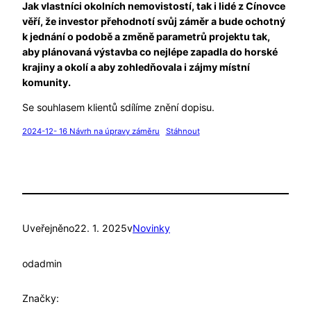
Jak vlastníci okolních nemovistostí, tak i lidé z Cínovce
věří, že investor přehodnotí svůj záměr a bude ochotný
k jednání o podobě a změně parametrů projektu tak,
aby plánovaná výstavba co nejlépe zapadla do horské
krajiny a okolí a aby zohledňovala i zájmy místní
komunity.
Se souhlasem klientů sdílíme znění dopisu.
2024-12- 16 Návrh na úpravy záměru
Stáhnout
Uveřejněno
22. 1. 2025
v
Novinky
od
admin
Značky: