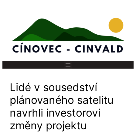
Přeskočit
na
obsah
Lidé v sousedství
plánovaného satelitu
navrhli investorovi
změny projektu